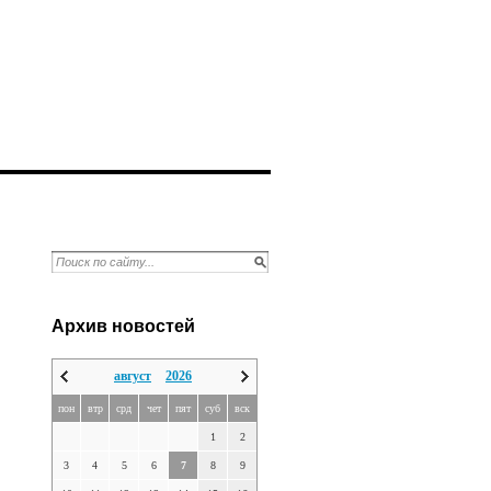
Архив новостей
август
2026
пон
втр
срд
чет
пят
суб
вск
1
2
3
4
5
6
7
8
9