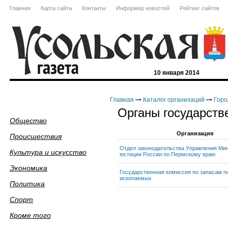
Главная
Карта сайта
Контакты
Информер новостей
Рейтинг сайтов
10 января 2014
Главная
Каталог организаций
Горо
Органы государств
Общество
Организация
Происшествия
Отдел законодательства Управления Ми
Культура и искусство
юстиции России по Пермскому краю
Экономика
Государственная комиссия по запасам п
ископаемых
Политика
Спорт
Кроме того