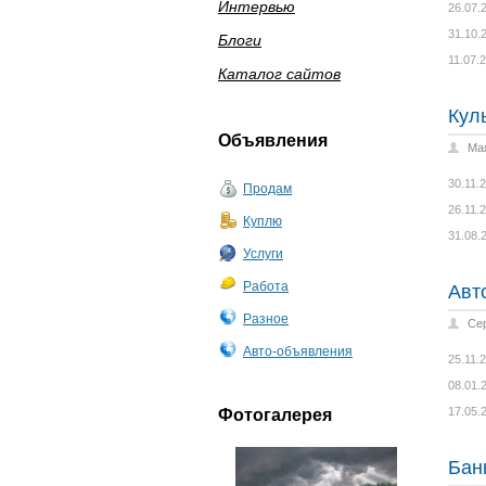
Интервью
26.07.
31.10.
Блоги
11.07.
Каталог сайтов
Кул
Объявления
Ма
30.11.
Продам
26.11.
Куплю
31.08.
Услуги
Работа
Авт
Разное
Се
Авто-объявления
25.11.
08.01.
17.05.
Фотогалерея
Бан