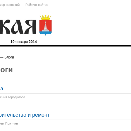
ер новостей
Рейтинг сайтов
10 января 2014
Блоги
оги
а
гения Городилова
оительство и ремонт
тем Притчин