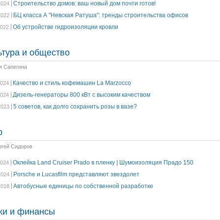
Строительство домов: ваш новый дом почти готов!
2024
БЦ класса А "Невская Ратуша": тренды строительства офисов
2022
Об устройстве гидроизоляции кровли
2022
ьтура и общество
я Сапегина
Качество и стиль кофемашин La Marzocco
2024
Дизель-генераторы 800 кВт с высоким качеством
2024
5 советов, как долго сохранить розы в вазе?
2023
о
ргей Сидоров
Оклейка Land Cruiser Prado в пленку | Шумоизоляция Прадо 150
2024
Porsche и Lucasfilm представляют звездолет
2024
Автобусные единицы по собственной разработке
2018
ки и финансы