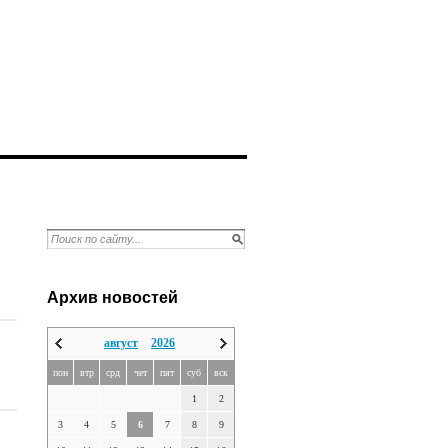
Архив новостей
август
2026
пон
втр
срд
чет
пят
суб
вск
1
2
3
4
5
6
7
8
9