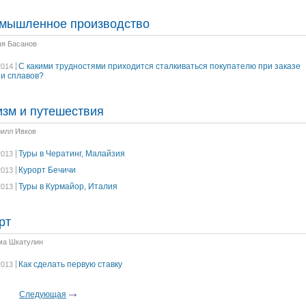
мышленное производство
ня Басанов
С какими трудностями приходится сталкиваться покупателю при заказе
2014
 и сплавов?
изм и путешествия
рилл Ивков
Туры в Чератинг, Малайзия
2013
Курорт Бечичи
2013
Туры в Курмайор, Италия
2013
рт
ма Шкатулин
Как сделать первую ставку
2013
Следующая