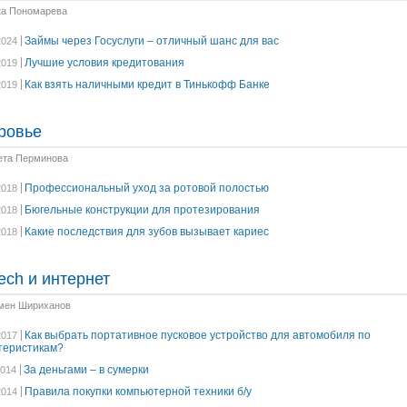
ка Пономарева
Займы через Госуслуги – отличный шанс для вас
2024
Лучшие условия кредитования
2019
Как взять наличными кредит в Тинькофф Банке
2019
ровье
ета Перминова
Профессиональный уход за ротовой полостью
2018
Бюгельные конструкции для протезирования
2018
Какие последствия для зубов вызывает кариес
2018
ech и интернет
мен Шириханов
Как выбрать портативное пусковое устройство для автомобиля по
2017
теристикам?
За деньгами – в сумерки
2014
Правила покупки компьютерной техники б/у
2014