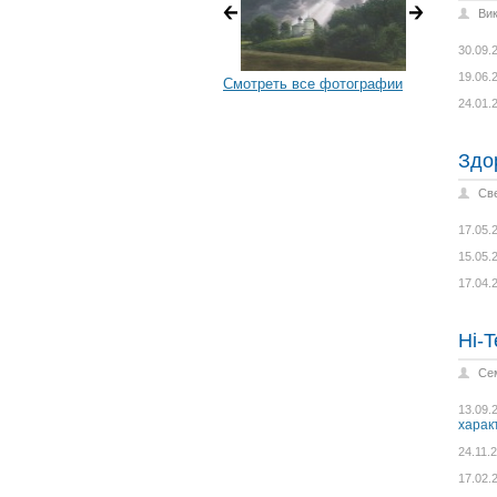
Ви
30.09.
19.06.
Смотреть все фотографии
24.01.
Здо
Св
17.05.
15.05.
17.04.
Hi-T
Се
13.09.
харак
24.11.
17.02.